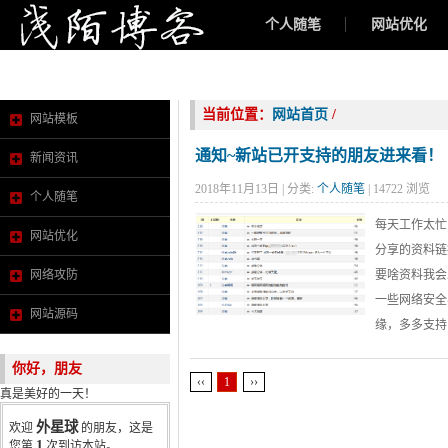
个人随笔
网站优化
新闻资讯
当前位置：
网站首页
/
网站模板
通知~新站已开支持的朋友进来看！
新闻资讯
2018年11月13日 | 分类:
个人随笔
| 14722 浏览
个人随笔
每天工作太忙
网站优化
分享的资料链
网络攻防
要啥资料我会
一些网络安全
网站源码
缘，多多支持！
你好，朋友
‹‹
1
››
真是美好的一天！
外星球
欢迎
的朋友，这是
1
您第
次到访本站。