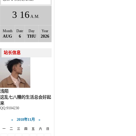
3
:
16
A.M.
Month
Date
Day
Year
AUG
6
THU
2026
站长信息
浅陌
这乱七八糟的生活总会好起
来
QQ:9104230
«
2018年11月
»
一
二
三
四
五
六
日