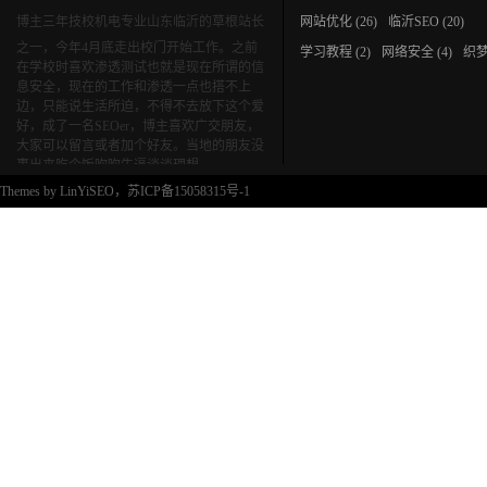
博主三年技校机电专业山东临沂的草根站长
网站优化
(26)
临沂SEO
(20)
之一，今年4月底走出校门开始工作。之前
学习教程
(2)
网络安全
(4)
织
在学校时喜欢渗透测试也就是现在所谓的信
息安全，现在的工作和渗透一点也搭不上
边，只能说生活所迫，不得不去放下这个爱
好，成了一名SEOer，博主喜欢广交朋友，
大家可以留言或者加个好友。当地的朋友没
事出来吃个饭吹吹牛逼谈谈理想。
Themes by
LinYiSEO
，苏ICP备15058315号-1