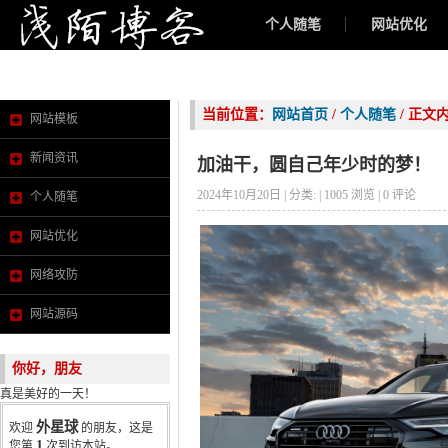
个人随笔
网站优化
新闻资讯
当前位置：
网站首页
/
个人随笔
/ 正文
网站模板
新闻资讯
加油干，圆自己年少时的梦！
2024年10月20日 | 分类:
| 1005 浏览 | 0 评论
个人随笔
网站优化
网络攻防
网站源码
你好，朋友
真是美好的一天！
外星球
欢迎
的朋友，这是
1
您第
次到访本站。