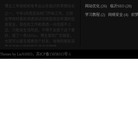
博主三年技校机电专业山东临沂的草根站长
网站优化
(26)
临沂SEO
(20)
之一，今年4月底走出校门开始工作。之前
学习教程
(2)
网络安全
(4)
织
在学校时喜欢渗透测试也就是现在所谓的信
息安全，现在的工作和渗透一点也搭不上
边，只能说生活所迫，不得不去放下这个爱
好，成了一名SEOer，博主喜欢广交朋友，
大家可以留言或者加个好友。当地的朋友没
事出来吃个饭吹吹牛逼谈谈理想。
Themes by
LinYiSEO
，苏ICP备15058315号-1