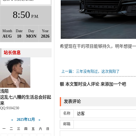
8
50
P.M.
Month
Date
Day
Year
AUG
10
MON
2026
希望现在干的项目能够持久，明年想提
站长信息
上一篇：三年没有阳过，这次我阳了
额 本文暂时没人评论 来添加一个吧
浅陌
这乱七八糟的生活总会好起
发表评论
来
QQ:9104230
名称
«
2025年12月
»
邮箱
一
二
三
四
五
六
日