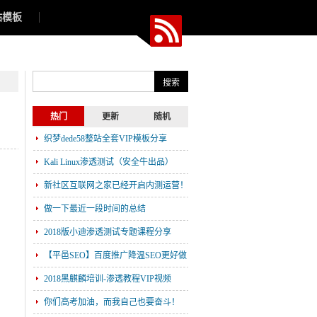
站模板
热门
更新
随机
织梦dede58整站全套VIP模板分享
Kali Linux渗透测试（安全牛出品）
新社区互联网之家已经开启内测运营！
做一下最近一段时间的总结
2018版小迪渗透测试专题课程分享
【平邑SEO】百度推广降温SEO更好做
了吗？
2018黑麒麟培训-渗透教程VIP视频
你们高考加油，而我自己也要奋斗！