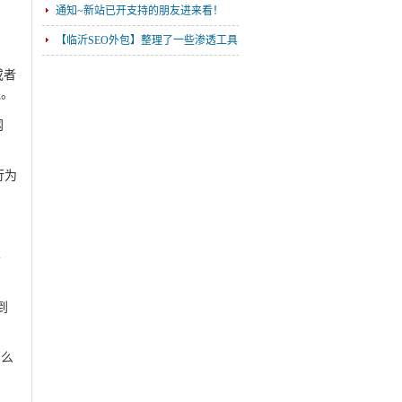
通知~新站已开支持的朋友进来看！
【临沂SEO外包】整理了一些渗透工具
包有需要的拿去用！
加油干，圆自己年少时的梦！
或者
连。
三年没有阳过，这次我阳了
网
【转载】在没有父母的老屋，我只是故
乡的客人
2021年底了今年过得一塌糊涂
行为
做一下最近一段时间的总结
PHP代码审计入门教程
Kali Linux渗透测试（安全牛出品）
不
你们高考加油，而我自己也要奋斗！
到
织梦dede58整站全套VIP模板分享
新社区互联网之家已经开启内测运营！
那么
2018版小迪渗透测试专题课程分享
2018黑麒麟培训-渗透教程VIP视频