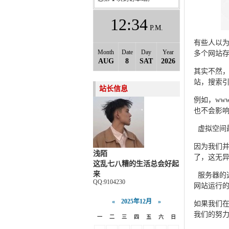
12
34
P.M.
有些人以为
Month
Date
Day
Year
多个网站
AUG
8
SAT
2026
其实不然，
站，搜索
站长信息
例如，www.
也不会影响ww
虚拟空间
因为我们
浅陌
了，这无
这乱七八糟的生活总会好起
来
服务器的
QQ:9104230
网站运行
«
2025年12月
»
如果我们
我们的努
一
二
三
四
五
六
日