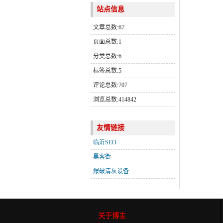
站点信息
文章总数:67
页面总数:1
分类总数:6
标签总数:5
评论总数:707
浏览总数:414842
友情链接
临沂SEO
黑客街
爆破清灰设备
关于博主