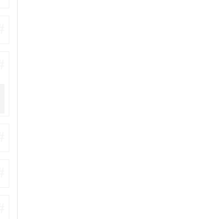
#
#
#
#
#