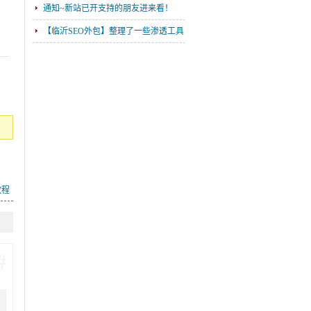
通知~新站已开支持的朋友进来看！
【临沂SEO外包】整理了一些渗透工具
包有需要的拿去用！
加油干，圆自己年少时的梦！
三年没有阳过，这次我阳了
【转载】在没有父母的老屋，我只是故
乡的客人
2021年底了今年过得一塌糊涂
做一下最近一段时间的总结
PHP代码审计入门教程
教程
Kali Linux渗透测试（安全牛出品）
你们高考加油，而我自己也要奋斗！
织梦dede58整站全套VIP模板分享
#
新社区互联网之家已经开启内测运营！
2018版小迪渗透测试专题课程分享
2018黑麒麟培训-渗透教程VIP视频