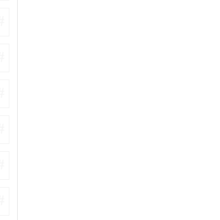
#
#
#
#
#
#