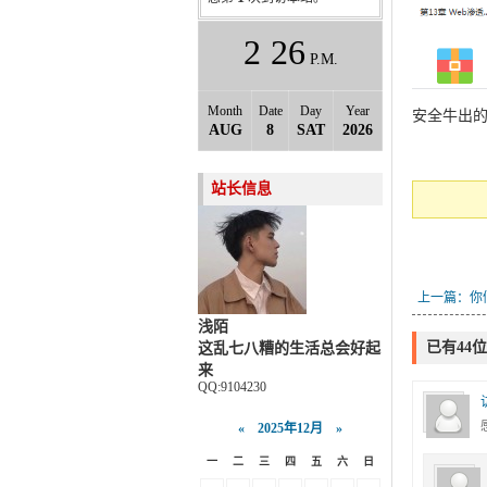
2
:
26
P.M.
Month
Date
Day
Year
安全牛出的
AUG
8
SAT
2026
站长信息
上一篇：你
浅陌
已有44
这乱七八糟的生活总会好起
来
QQ:9104230
«
2025年12月
»
一
二
三
四
五
六
日