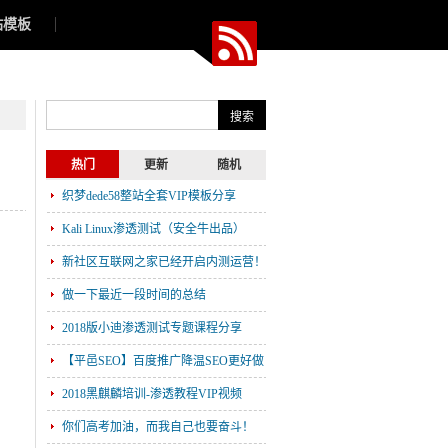
站模板
热门
更新
随机
织梦dede58整站全套VIP模板分享
Kali Linux渗透测试（安全牛出品）
新社区互联网之家已经开启内测运营！
做一下最近一段时间的总结
2018版小迪渗透测试专题课程分享
【平邑SEO】百度推广降温SEO更好做
了吗？
2018黑麒麟培训-渗透教程VIP视频
你们高考加油，而我自己也要奋斗！