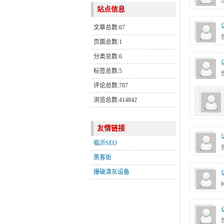
站点信息
文章总数:67
页面总数:1
分类总数:6
标签总数:5
评论总数:707
浏览总数:414842
友情链接
临沂SEO
黑客街
爆破清灰设备