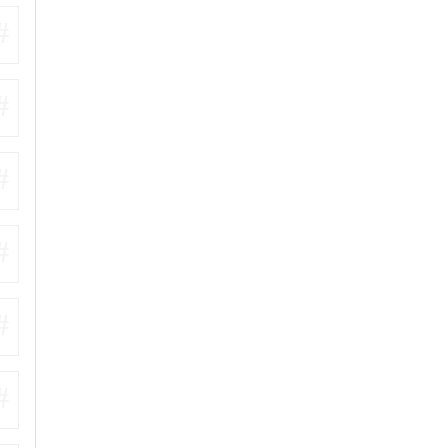
#
#
#
#
#
#