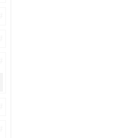
#
#
#
#
#