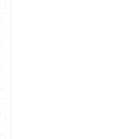
#
#
#
#
#
#