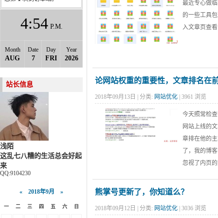
最近专心做临
的一些工具包
4
54
P.M.
入文章页查看隐
Month
Date
Day
Year
AUG
7
FRI
2026
论网站权重的重要性，文章排名在
站长信息
2018年09月13日 | 分类:
网站优化
| 3961 浏览
今天照常检查
网站上线的文
章排在他的主
浅陌
了，我的博客
这乱七八糟的生活总会好起
忽视了内页的重
来
QQ:9104230
熊掌号更新了，你知道么？
«
2018年9月
»
一
二
三
四
五
六
日
2018年09月12日 | 分类:
网站优化
| 3036 浏览