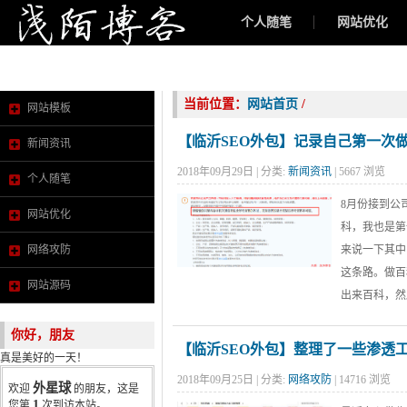
个人随笔
网站优化
新闻资讯
当前位置：
网站首页
/
网站模板
【临沂SEO外包】记录自己第一次
新闻资讯
2018年09月29日 | 分类:
新闻资讯
| 5667 浏览
个人随笔
8月份接到公
网站优化
科，我也是第
网络攻防
来说一下其中
这条路。做百
网站源码
出来百科，然后
你好，朋友
【临沂SEO外包】整理了一些渗透
真是美好的一天！
2018年09月25日 | 分类:
网络攻防
| 14716 浏览
外星球
欢迎
的朋友，这是
1
您第
次到访本站。