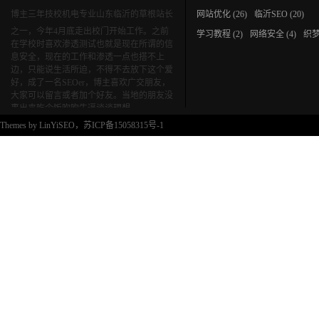
博主三年技校机电专业山东临沂的草根站长
网站优化
(26)
临沂SEO
(20)
之一，今年4月底走出校门开始工作。之前
学习教程
(2)
网络安全
(4)
织
在学校时喜欢渗透测试也就是现在所谓的信
息安全，现在的工作和渗透一点也搭不上
边，只能说生活所迫，不得不去放下这个爱
好，成了一名SEOer，博主喜欢广交朋友，
大家可以留言或者加个好友。当地的朋友没
事出来吃个饭吹吹牛逼谈谈理想。
Themes by
LinYiSEO
，苏ICP备15058315号-1