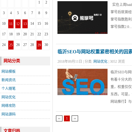
1
2
实在上周ba
掌号后就曾经
3
4
5
6
7
8
9
掌号指数胜利
10
14
15
16
11
12
13
掌号指数2.0...
17
18
19
20
21
22
23
24
26
27
28
30
25
29
临沂SEO与网站权重紧密相关的因
网站分类
2018年09月11日 | 分类:
网站优化
| 3052 浏览
网站模板
临沂SEO与
有着十分大的
新闻资讯
重，权重仅仅
个人随笔
东西，可是，
网站优化
网站推行】与网
网络攻防
网站源码
‹‹
1
››
文章归档